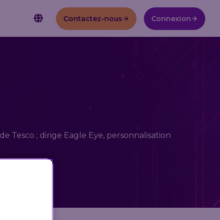
Contactez-nous
Connexion
FAIT POUR L'ÉCHELLE
Carrières
AI AND THE CURRENT STATE
ÉTUDE DE CAS :
OF RETAIL MARKETING
Pourquoi Eagle Eye?
Intégrations
Documentation API
Promesse du client 💜
Découvrez comment Eagle Eye a aidé Giant Eagle à relancer
de Tesco ; dirige Eagle Eye, personnalisation
myPerks, en diffusant plus de 25 millions d'offres
personnalisées chaque mois et en améliorant le ROI (retour
sur investissement) du programme de fidélité.
Download eBook
Voir l’étude de cas complète