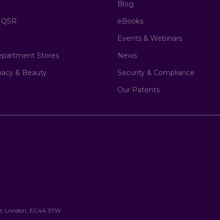
Blog
& QSR
eBooks
Events & Webinars
epartment Stores
News
macy & Beauty
Security & Compliance
Our Patents
are, London, EC4A 3TW