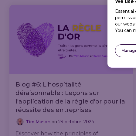
We use 
Essential
permissio
our websi
You can m
Manage
Blog #6: L'hospitalité
déraisonnable : Leçons sur
l'application de la règle d'or pour la
réussite des entreprises
Tim Mason
on
24 octobre, 2024
Discover how the principles of