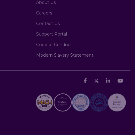
About Us
Careers
Contact Us
Support Portal
Code of Conduct
Modern Slavery Statement
Facebook
X
Linkedin
You