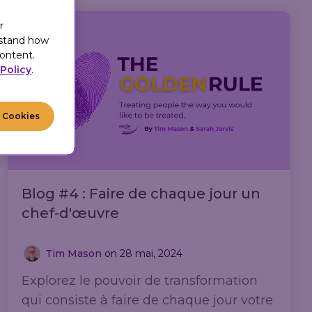
r
rstand how
ontent.
Policy
.
l Cookies
Blog #4 : Faire de chaque jour un
chef-d'œuvre
Tim Mason
on
28 mai, 2024
Explorez le pouvoir de transformation
qui consiste à faire de chaque jour votre