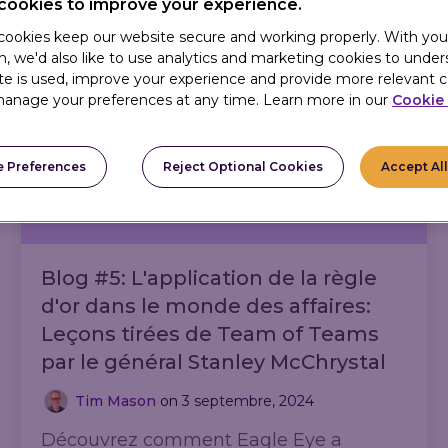
cookies to improve your experience.
canaux.
 cookies keep our website secure and working properly. With you
n, we'd also like to use analytics and marketing cookies to unde
te is used, improve your experience and provide more relevant c
anage your preferences at any time. Learn more in our
Cookie 
 Preferences
Reject Optional Cookies
Accept Al
Blog #5: L'application de la règle
d'or dans le monde des affaires:
Leçons tirées de Team of Teams
par le général Stanley McChrystal
Tim Mason
on
3 septembre, 2024
Découvrez comment Eagle Eye a