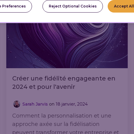
canaux.
 Preferences
Reject Optional Cookies
Accept Al
Créer une fidélité engageante en
2024 et pour l'avenir
Sarah Jarvis
on
18 janvier, 2024
Comment la personnalisation et une
approche axée sur la fidélisation
peuvent transformer votre entreprise et