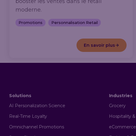
booster les ventes dans le retail
moderne.
Promotions
Personnalisation Retail
En savoir plus
Solutions
Industries
AI Personalization Science
Grocery
Real-Time Loyalty
Hospitality 
Omnichannel Promotions
eCommerce