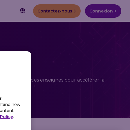
Contactez-nous
Connexion
FAIT POUR L'ÉCHELLE
Carrières
AI AND THE CURRENT STATE
ÉTUDE DE CAS :
OF RETAIL MARKETING
Pourquoi Eagle Eye?
Intégrations
Documentation API
Promesse du client 💜
Découvrez comment Eagle Eye a aidé Giant Eagle à relancer
ata, au service des enseignes pour accélérer la
myPerks, en diffusant plus de 25 millions d'offres
personnalisées chaque mois et en améliorant le ROI (retour
sur investissement) du programme de fidélité.
Download eBook
r
Voir l’étude de cas complète
rstand how
ontent.
Policy
.