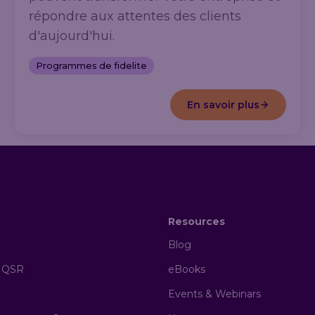
répondre aux attentes des clients
d'aujourd'hui.
Programmes de fidelite
En savoir plus
Resources
Blog
& QSR
eBooks
Events & Webinars