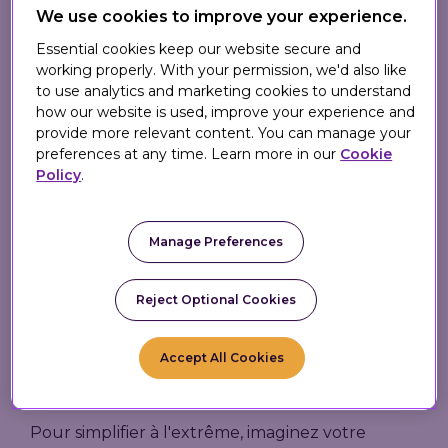
monde entier de suivre la
règle d'or
à savoir
We use cookies to improve your experience.
traiter chacun de leurs clients comme des
Essential cookies keep our website secure and
individus, en exploitant pleinement le potentiel
working properly. With your permission, we'd also like
de la personnalisation omnicanale.
to use analytics and marketing cookies to understand
how our website is used, improve your experience and
La première chose que fait le Wallet est de
provide more relevant content. You can manage your
fournir un référentiel unique pour chaque
preferences at any time. Learn more in our
Cookie
membre de votre proposition de fidélisation ou
Policy
.
d'engagement client (par exemple, un
système
d'abonnement
). C'est là que sont stockées
toutes les données relatives à ce client (son
Manage Preferences
identité, ses préférences, l'historique de ses
transactions etc.) ainsi que tous ses avantages
Reject Optional Cookies
(promotions personnalisées, solde de points de
fidélité, solde de cartes-cadeaux, droits
Accept All Cookies
d'abonnement, par exemple, livraison gratuite le
lendemain).
Pour simplifier à l'extrême, imaginez votre