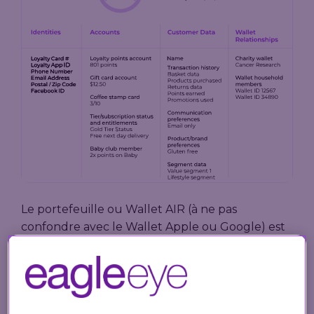
Le portefeuille ou Wallet AIR (à ne pas
confondre avec le Wallet Apple ou Google) est
au cœur de nos solutions de fidélisation, de
personnalisation et d'engagement client. En un
mot, il s'agit d'un modèle de données scalable
quasi à l’infini qui permet aux entreprises du