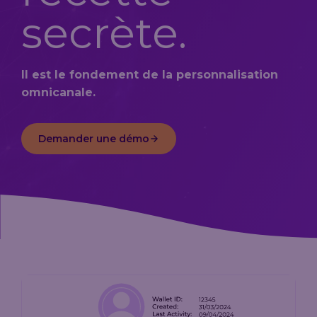
améliorant
secrète.
le ROI
(retour sur
investissement)
du
programme
de fidélité.
Il est le fondement de la personnalisation
omnicanale.
Voir
l’étude
de cas
Demander une démo
complète