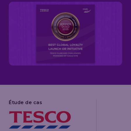
améliorant
le ROI
(retour sur
investissement)
du
programme
de fidélité.
Voir
l’étude
de cas
complète
Étude de cas