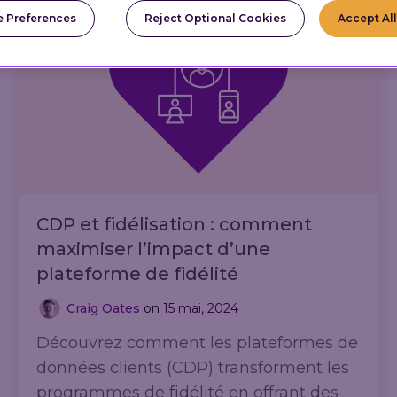
canaux.
 Preferences
Reject Optional Cookies
Accept Al
CDP et fidélisation : comment
maximiser l’impact d’une
plateforme de fidélité
Craig Oates
on
15 mai, 2024
Découvrez comment les plateformes de
données clients (CDP) transforment les
programmes de fidélité en offrant des