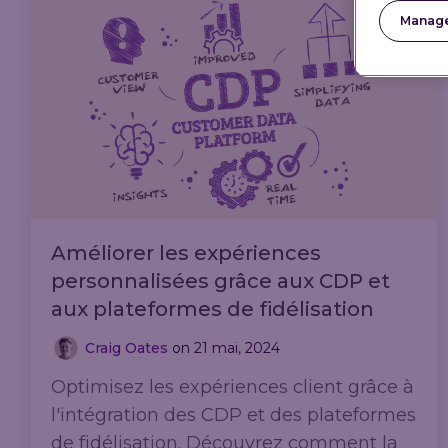
Manage
Améliorer les expériences
personnalisées grâce aux CDP et
aux plateformes de fidélisation
Craig Oates
on
21 mai, 2024
Optimisez les expériences client grâce à
l'intégration des CDP et des plateformes
de fidélisation. Découvrez comment la