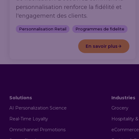
personnalisation renforce la fidélité et
l'engagement des clients.
Personnalisation Retail
Programmes de fidelite
En savoir plus
Solutions
Industries
AI Personalization Science
Grocery
Real-Time Loyalty
Hospitality 
Omnichannel Promotions
eCommerce