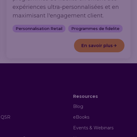
expériences ultra-personnalisées et en
maximisant l'engagement client.
Personnalisation Retail
Programmes de fidelite
En savoir plus
Resources
Blog
& QSR
eBooks
Events & Webinars