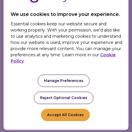
manquaient de personnalisation individuelle,
We use cookies to improve your experience.
ce qui se traduisait par un engagement
client limité au-delà du simple
Essential cookies keep our website secure and
comportement transactionnel et par un ROI
working properly. With your permission, we'd also like
to use analytics and marketing cookies to understand
limité.
how our website is used, improve your experience and
Systèmes fragmentés et visibilité limitée
provide more relevant content. You can manage your
preferences at any time. Learn more in our
Cookie
:
Core loyaltles systèmes centraux de fidélité,
Policy
.
de coupons et de promotions fonctionnaient
en silos déconnectés les uns des autres.
Cette fragmentation architecturale
Manage Preferences
empêchait TWDC d’obtenir une vue unifiée
du comportement des clients sur l’ensemble
Reject Optional Cookies
des canaux, ce qui entravait la capacité à
optimiser les campagnes ou à mener des
promotions cross-canal en temps réel.
Accept All Cookies
Frictions opérationnelles :
le recours à des