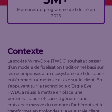
améliorant
le ROI
Membres du programme de fidélité en
(retour sur
investissement)
2025
du
programme
de fidélité.
Voir
l’étude
de cas
Contexte
complète
La société Winn-Dixie (TWDC) souhaitait passer
d’un modèle de fidélisation traditionnel basé sur
les récompenses à un écosystème de fidélisation
entièrement numérique et axé sur le client. En
s’appuyant sur la technologie d’Eagle Eye,
TWDC a réussi à mettre en place une
personnalisation efficace, à générer une
croissance massive du nombre d’adhérents et à
transformer en profondeur la valeur vie client.