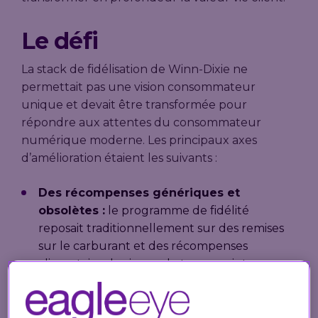
Le défi
La stack de fidélisation de Winn-Dixie ne
permettait pas une vision consommateur
unique et devait être transformée pour
répondre aux attentes du consommateur
numérique moderne. Les principaux axes
d’amélioration étaient les suivants :
Des récompenses génériques et
obsolètes :
le programme de fidélité
reposait traditionnellement sur des remises
sur le carburant et des récompenses
alimentaires basiques de type « points par
dollar dépensé », soutenues par de simples
utilisations de coupons et des promotions
ciblées à petite échelle. Les récompenses