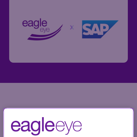
améliorant
le ROI
(retour sur
investissement)
du
programme
de fidélité.
Voir
l’étude
de cas
complète
Eagle Eye est ravi d’annoncer la signature
d’un accord avec
SAP
, ouvrant la voie à
une collaboration stratégique pour
développer
les programmes de fidélité