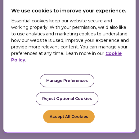
de nouvelle génération, des initiatives
We use cookies to improve your experience.
promotionnelles innovantes et des
Essential cookies keep our website secure and
stratégies marketing basées sur l’IA
à
working properly. With your permission, we'd also like
l’échelle mondiale.
to use analytics and marketing cookies to understand
how our website is used, improve your experience and
Nous sommes impatients de travailler aux
provide more relevant content. You can manage your
côtés de l’un des plus grands fournisseurs
preferences at any time. Learn more in our
Cookie
de logiciels d’entreprise au monde, alors
Policy
.
que nous poursuivons notre mission :
propulser le marketing personnalisé à
Manage Preferences
travers le globe !
🚀
Reject Optional Cookies
Accept All Cookies